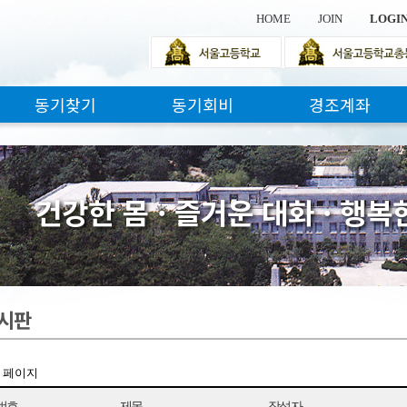
HOME
JOIN
LOGI
동기찾기
동기회비
경조계좌
건
강
한
몸
·
즐
거
운
대
화
·
행
복
시판
1 페이지
번호
제목
작성자