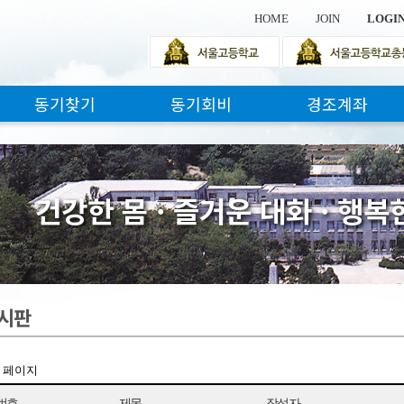
HOME
JOIN
LOGI
동기찾기
동기회비
경조계좌
건
강
한
몸
·
즐
거
운
대
화
·
행
복
시판
1 페이지
번호
제목
작성자