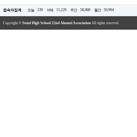
239
11,229
58,000
50,994
접속자집계
오늘
어제
주간
월간
Copyright ©
Seoul High School 22nd Alumni Association
All rights reserved.