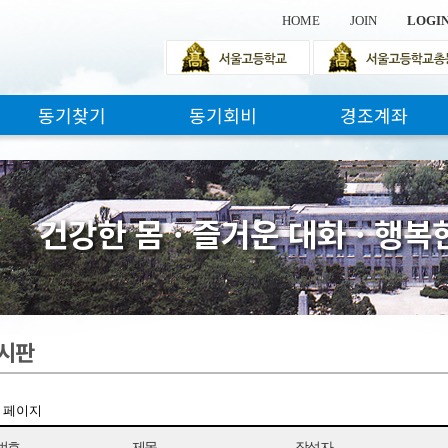
HOME
JOIN
LOGI
동기찾기
동기회비
경조계좌
건
강
한
몸
·
즐
거
운
대
화
·
행
복
시판
1 페이지
번호
제목
작성자