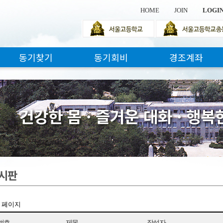
HOME
JOIN
LOGI
동기찾기
동기회비
경조계좌
건
강
한
몸
·
즐
거
운
대
화
·
행
복
시판
1 페이지
번호
제목
작성자