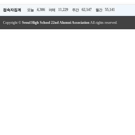
4,386
11,229
62,147
55,141
접속자집계
오늘
어제
주간
월간
Copyright ©
Seoul High School 22nd Alumni Association
All rights reserved.